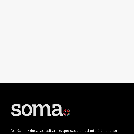
25/02/2025
As funções executivas
por Soma Educa
No Soma Educa, acreditamos que cada estudante é único, com