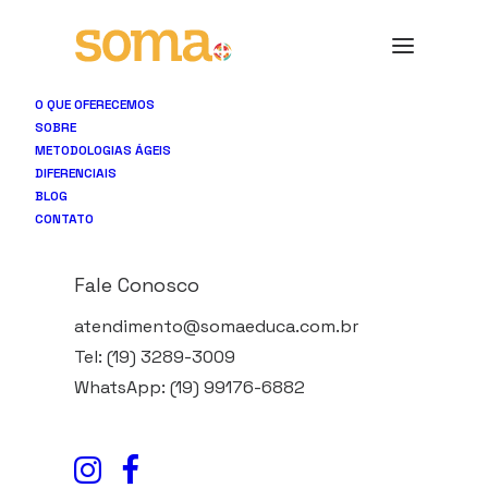
O QUE OFERECEMOS
SOBRE
METODOLOGIAS ÁGEIS
DIFERENCIAIS
BLOG
SOMA EDUCA
CONTATO
Mais que reforço escolar,
Fale Conosco
estratégias integradas
atendimento@somaeduca.com.br
para o sucesso na escola
Tel: (19) 3289-3009
WhatsApp: (19) 99176-6882
e na vida.
No Soma Educa, além do conteúdo, também