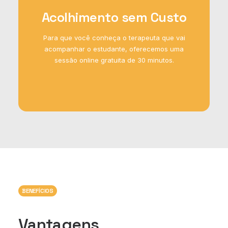
Acolhimento sem Custo
Para que você conheça o terapeuta que vai
acompanhar o estudante, oferecemos uma
sessão online gratuita de 30 minutos.
BENEFÍCIOS
Vantagens